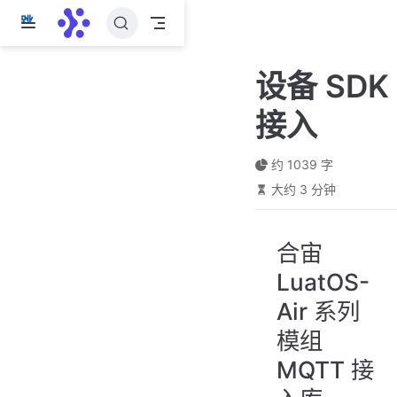
跳
至
主
设备 SDK
要
內
接入
容
约 1039 字
大约 3 分钟
合宙
LuatOS-
Air 系列
模组
MQTT 接