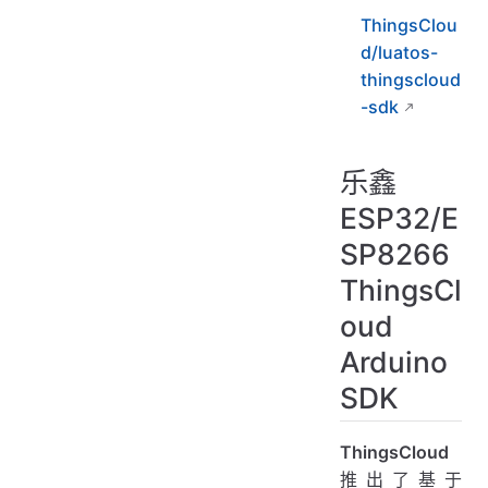
ThingsClou
d/luatos-
thingscloud
-sdk
乐鑫
ESP32/E
SP8266
ThingsCl
oud
Arduino
SDK
ThingsCloud
推出了基于