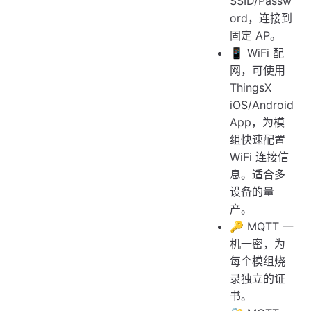
SSID/Passw
ord，连接到
固定 AP。
📱 WiFi 配
网，可使用
ThingsX
iOS/Android
App，为模
组快速配置
WiFi 连接信
息。适合多
设备的量
产。
🔑 MQTT 一
机一密，为
每个模组烧
录独立的证
书。