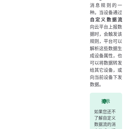
消息规则的一
示例：RAK LoRaWAN 网关转发到子设备
种。当设备通过
示例：从 JSON 消息中解析多子设备属性
自定义数据流
示例：解析 Modbus 透传网关的子设备数据
向云平台上报数
据时，会触发该
向当前设备下发自定义数据
规则，平台可以
选项
解析这些数据生
云函数参数
成设备属性，也
可以将数据转发
云函数返回值
给其它设备，或
示例：TCP 设备上报后自动回复确认
向当前设备下发
示例：根据心跳数据生成 Modbus 查询指令
数据。
示例：根据 Modbus 控制指令回复延迟查询设备状态
示例：根据 JSON 上报生成 JSON 下发
提示
更多示例
如果您还不
了解自定义
数据流的消