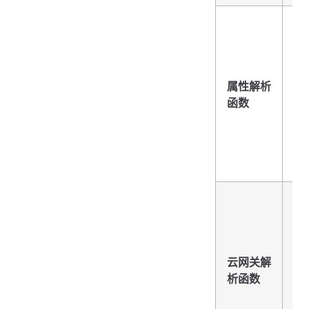
编
Ja
云
解
义
属性解析
据
函数
设
性
实
上
编
Ja
云
解
义
云网关解
据
析函数
网