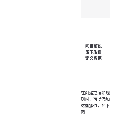
协
现
关
通
数
定
据
向当前设
指
备下发自
定
定义数据
流
当
数
备
在创建或编辑规
则时，可以添加
这些操作，如下
图。