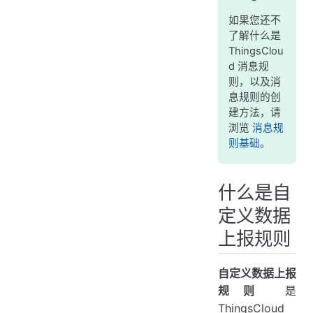
支持的操作
如果您还不
了解什么是
Modbus RTU 解析
ThingsClou
属性解析函数
d 消息规
则，以及消
参数
息规则的创
返回值
建方法，请
浏览
消息规
示例：解析 Modbus RTU 数据格式
则基础
。
示例：解析自定义二进制数据格式
示例：解析 JSON 数据
什么是自
示例：提取需要的 JSON 数据
定义数据
示例：解析 Plaintext 文本消息格式
上报规则
云网关解析函数
选项
自定义数据上报
云函数参数
规则
是
ThingsCloud
云函数返回值