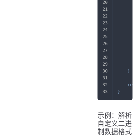
l
l
i
         
}
i
         
}
}
retur
}
示例：解析
自定义二进
制数据格式