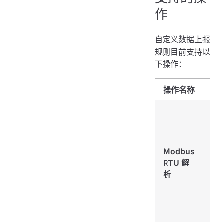
作
自定义数据上报
规则目前支持以
下操作：
操作名称
通
化
析
实
Modbus
Mo
RTU 解
R
析
上
解
成
性