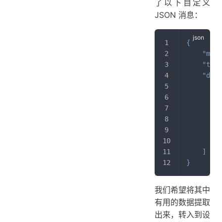
了以下自定义
JSON 消息：
{
"mess
"ts"
:
"data
{
}
]
}
我们希望将其中
有用的数据提取
出来，转入到设