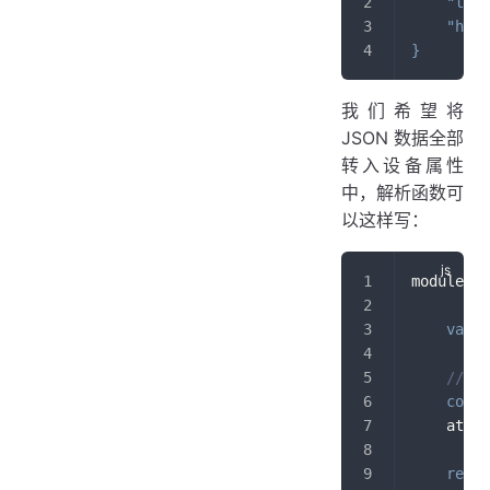
"temp
"humi
}
我们希望将
JSON 数据全部
转入设备属性
中，解析函数可
以这样写：
module
.
ex
var
 a
// 
const
    attri
retur