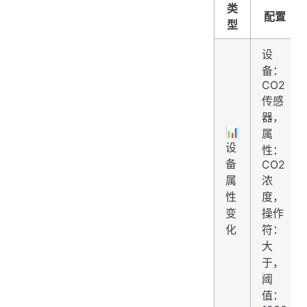
类
配置
型
设
备：
CO2
传感
器，
📊
属
设
性：
备
CO2
属
浓
性
度，
变
操作
化
符：
大
于，
阈
值：