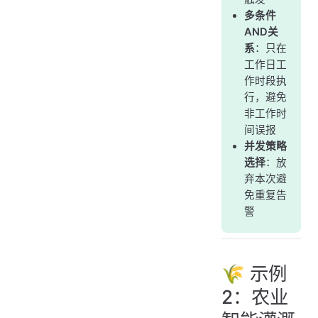
多条件
AND关
系
：只在
工作日工
作时段执
行，避免
非工作时
间误报
并发策略
选择
：放
弃本次避
免重复告
警
🌾 示例
2：农业