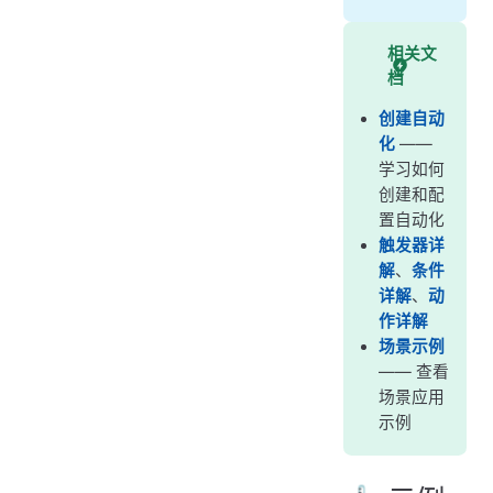
相关文
档
创建自动
化
——
学习如何
创建和配
置自动化
触发器详
解
、
条件
详解
、
动
作详解
场景示例
—— 查看
场景应用
示例