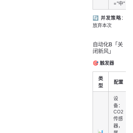
="中"
🔄 并发策略
：
放弃本次
自动化B「关
闭新风」
🎯 触发器
类
配置
型
设
备：
CO2
传感
器，
📊
属