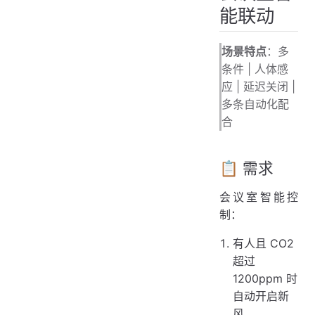
能联动
场景特点
：多
条件 | 人体感
应 | 延迟关闭 |
多条自动化配
合
📋 需求
会议室智能控
制：
有人且 CO2
超过
1200ppm 时
自动开启新
风