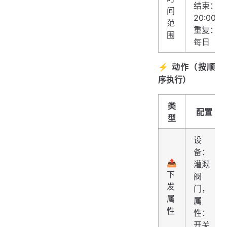
结束：
间
20:00，
范
重复：
围
每日
⚡ 动作（按顺
序执行）
类
配置
型
设
备：
📤
灌溉
下
阀
发
门，
属
属
性
性：
开关