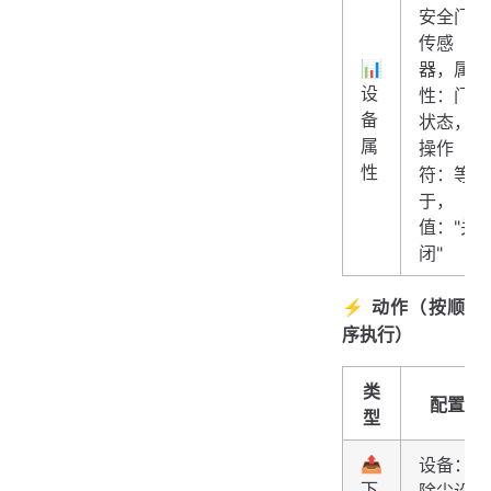
安全门
传感
📊
器，属
设
性：门
备
状态，
属
操作
性
符：等
于，
值："关
闭"
⚡ 动作（按顺
序执行）
类
配置
型
📤
设备：
下