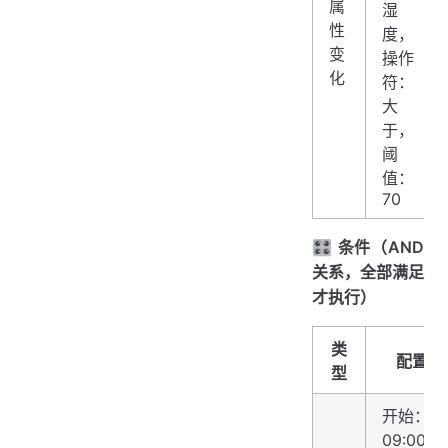
属
湿
性
度，
变
操作
化
符：
大
于，
阈
值：
70
🎛️ 条件（AND
关系，全部满足
才执行）
类
配置
型
开始：
09:00，