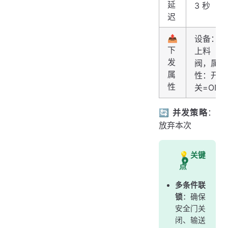
延
3 秒
迟
📤
设备：
下
上料
发
阀，属
属
性：开
性
关=ON
🔄 并发策略
：
放弃本次
💡 关键
点
多条件联
锁
：确保
安全门关
闭、输送