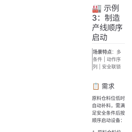
🏭 示例
3：制造
产线顺序
启动
场景特点
：多
条件 | 动作序
列 | 安全联锁
📋 需求
原料仓料位低时
自动补料，需满
足安全条件后按
顺序启动设备：