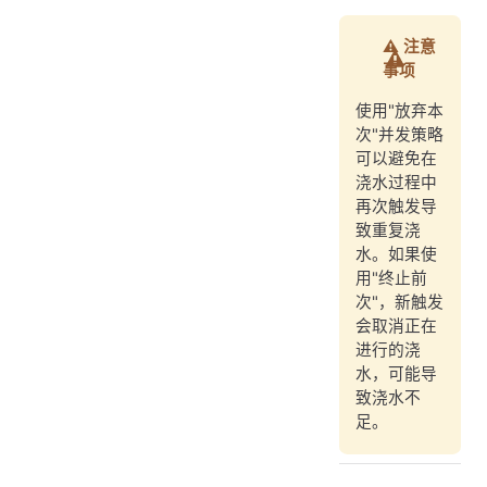
⚠️ 注意
事项
使用"放弃本
次"并发策略
可以避免在
浇水过程中
再次触发导
致重复浇
水。如果使
用"终止前
次"，新触发
会取消正在
进行的浇
水，可能导
致浇水不
足。