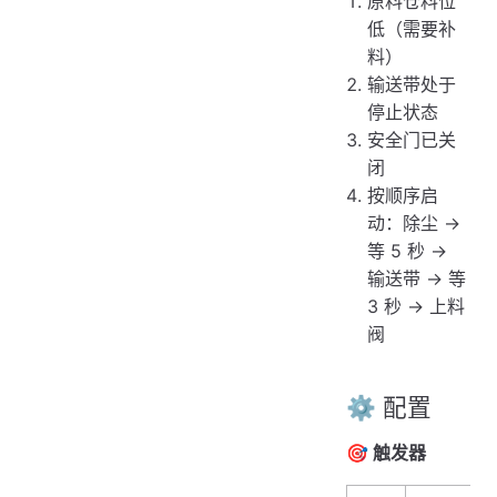
原料仓料位
低（需要补
料）
输送带处于
停止状态
安全门已关
闭
按顺序启
动：除尘 →
等 5 秒 →
输送带 → 等
3 秒 → 上料
阀
⚙️ 配置
🎯 触发器