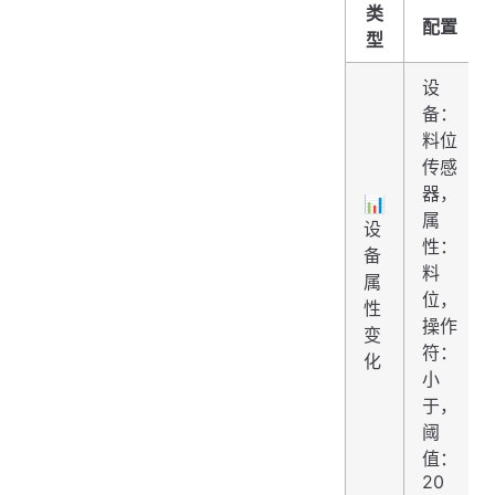
类
配置
型
设
备：
料位
传感
器，
📊
属
设
性：
备
料
属
位，
性
操作
变
符：
化
小
于，
阈
值：
20