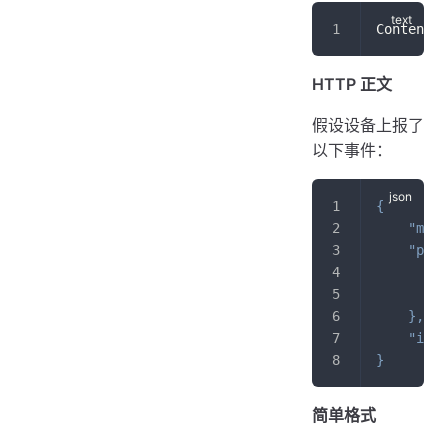
Content-T
HTTP 正文
假设设备上报了
以下事件：
{
"meth
"para
"
"
}
,
"id"
:
}
简单格式