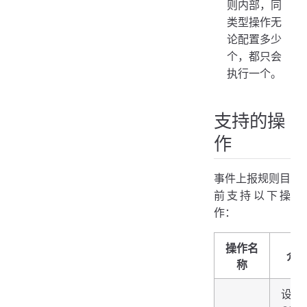
则内部，同
类型操作无
论配置多少
个，都只会
执行一个。
支持的操
作
事件上报规则目
前支持以下操
作：
操作名
介
称
设备