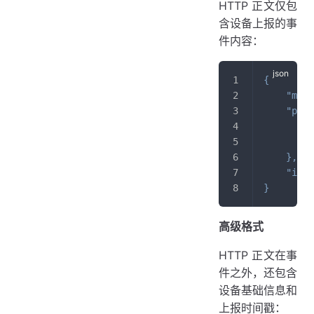
HTTP 正文仅包
含设备上报的事
件内容：
{
"meth
"para
"
"
}
,
"id"
:
}
高级格式
HTTP 正文在事
件之外，还包含
设备基础信息和
上报时间戳：