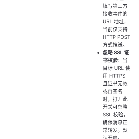
填写第三方
接收事件的
URL 地址，
当前仅支持
HTTP POST
方式推送。
忽略 SSL 证
书校验
：当
目标 URL 使
用 HTTPS
且证书无效
或自签名
时，打开此
开关可忽略
SSL 校验，
确保消息正
常转发。默
认开启。