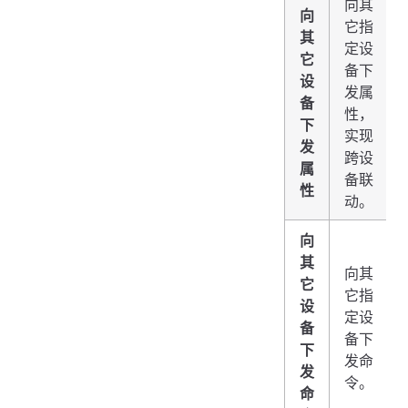
向其
向
它指
其
定设
它
备下
设
发属
备
性，
下
实现
发
跨设
属
备联
性
动。
向
其
向其
它
它指
设
定设
备
备下
下
发命
发
令。
命