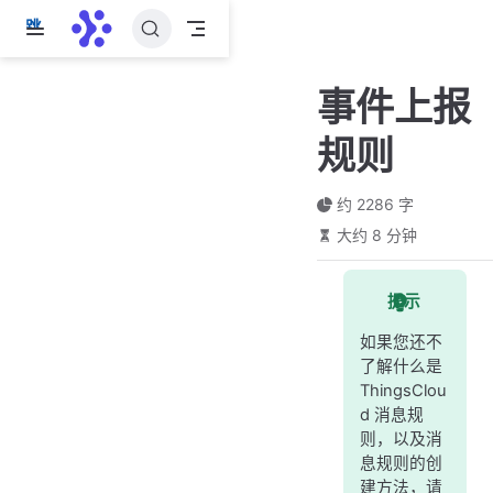
跳
至
主
事件上报
要
內
规则
容
约 2286 字
大约 8 分钟
提示
如果您还不
了解什么是
ThingsClou
d 消息规
则，以及消
息规则的创
建方法，请