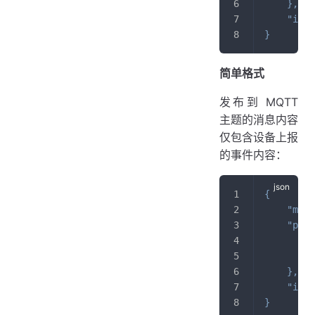
}
,
"id"
:
}
简单格式
发布到 MQTT
主题的消息内容
仅包含设备上报
的事件内容：
{
"meth
"para
"
"
}
,
"id"
:
}