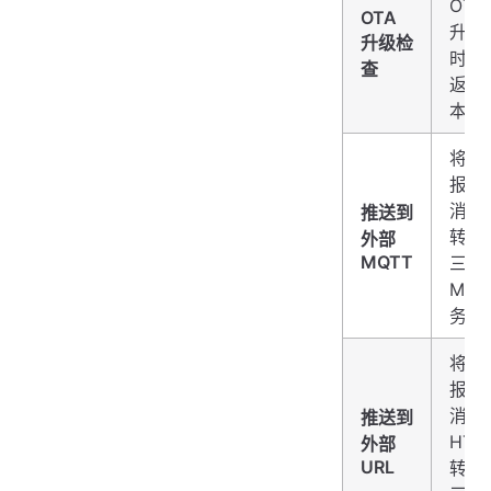
OTA
OTA
升级
升级检
时，
查
返回
本信
将设
报的
消息
推送到
转发
外部
MQTT
三方
MQT
务器
将设
报的
消息
推送到
HTT
外部
URL
转发