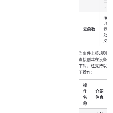
三方
URL
编写
Java
云函
云函数
处理
义逻
当事件上报规则
直接创建在设备
下时，还支持以
下操作：
操
作
介绍
名
信息
称