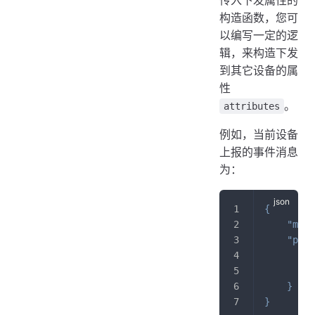
构造函数，您可
以编写一定的逻
辑，来构造下发
到其它设备的属
性
。
attributes
例如，当前设备
上报的事件消息
为：
{
"meth
"para
"
"
}
}