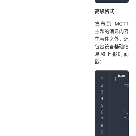
高级格式
发布到 MQTT
主题的消息内容
在事件之外，还
包含设备基础信
息和上报时间
戳：
{
"devi
"
"
"
}
,
"even
"
"