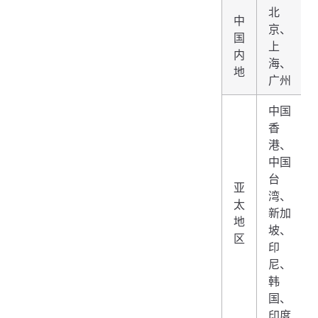
北
中
京、
国
上
内
海、
地
广州
中国
香
港、
中国
台
亚
湾、
太
新加
地
坡、
区
印
尼、
韩
国、
印度