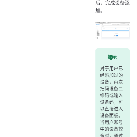
后，完成设备添
加。
提示
对于用户已
经添加过的
设备，再次
扫码设备二
维码或输入
设备码，可
以直接进入
设备面板。
当用户账号
中的设备较
多时，通过