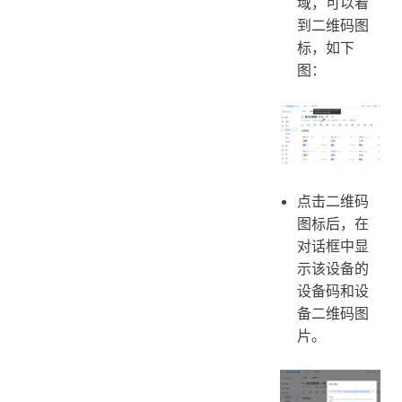
域，可以看
到二维码图
标，如下
图：
点击二维码
图标后，在
对话框中显
示该设备的
设备码和设
备二维码图
片。