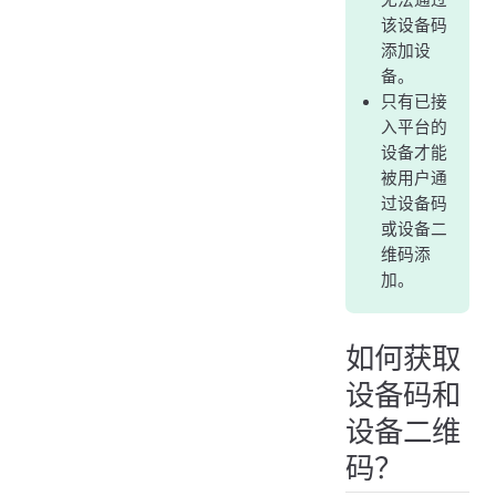
该设备码
添加设
备。
只有已接
入平台的
设备才能
被用户通
过设备码
或设备二
维码添
加。
如何获取
设备码和
设备二维
码？