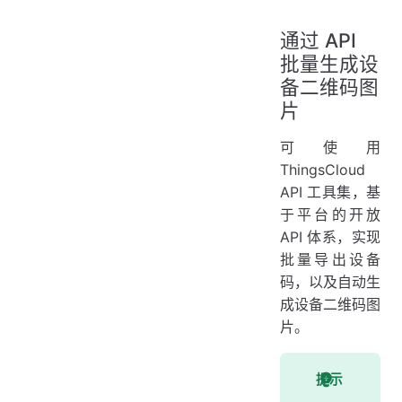
通过 API
批量生成设
备二维码图
片
可使用
ThingsCloud
API 工具集，基
于平台的开放
API 体系，实现
批量导出设备
码，以及自动生
成设备二维码图
片。
提示