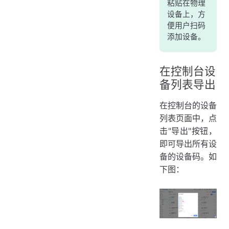
粘贴在物理
设备上，方
便用户扫码
添加设备。
在控制台设
备列表导出
在控制台的设备
列表页面中，点
击"导出"按钮，
即可导出所有设
备的设备码。如
下图：