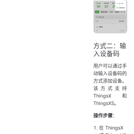
方式二：输
入设备码
用户可以通过手
动输入设备码的
方式添加设备。
该方式支持
ThingsX 和
ThingsXS。
操作步骤
：
在 ThingsX