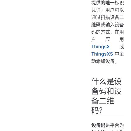
提供的唯一标识
通过 API 批量生成设备二维码图片
凭证，用户可以
设置设备码类型
通过扫描设备二
维码或输入设备
如何在用户应用中添加设备？
码的方式，在用
方式一：扫描设备二维码
户应用
方式二：输入设备码
ThingsX
或
ThingsXS
中主
设备码交付方案
动添加设备。
方案一：控制台获取并打印二维码
方案二：设备带显示屏动态显示设备码
什么是设
方案三：使用设备自定义设备码
备码和设
方案四：WiFi 设备使用热点配网方式（ESP32/ESP8266）
备二维
常见问题
码？
1. 提示"设备不存在"怎么办？
2. 设备码可以修改吗？
设备码
是平台为
3. 设备二维码丢失或损坏怎么办？