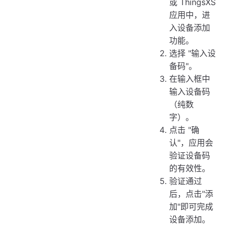
或 ThingsXS
应用中，进
入设备添加
功能。
选择 "输入设
备码"。
在输入框中
输入设备码
（纯数
字）。
点击 "确
认"，应用会
验证设备码
的有效性。
验证通过
后，点击"添
加"即可完成
设备添加。