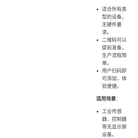
适合所有类
型的设备，
无硬件要
求。
二维码可以
提前准备，
生产流程简
单。
用户扫码即
可添加，体
验便捷。
适用场景
：
工业传感
器、控制器
等无显示屏
设备。