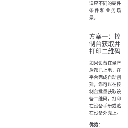
适应不同的硬件
条件和业务场
景。
方案一：控
制台获取并
打印二维码
如果设备在量产
后都已上电，在
平台完成自动创
建，您可以在控
制台批量获取设
备二维码，打印
在设备手册或贴
在设备外壳上。
优势
：