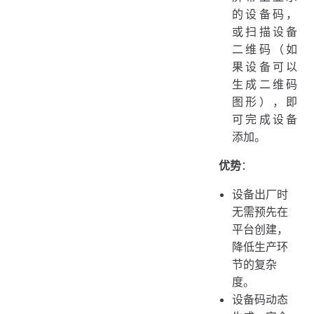
的设备码，
或扫描设备
二维码（如
果设备可以
生成二维码
图形），即
可完成设备
添加。
优势
：
设备出厂时
无需预先在
平台创建，
降低生产环
节的复杂
度。
设备码动态