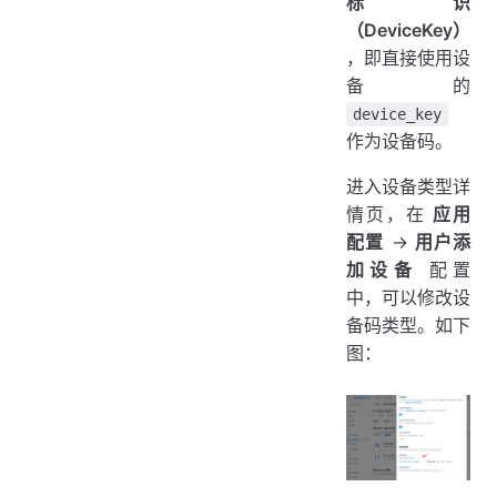
标识
（DeviceKey）
，即直接使用设
备的
device_key
作为设备码。
进入设备类型详
情页，在
应用
配置
→
用户添
加设备
配置
中，可以修改设
备码类型。如下
图：