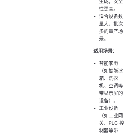
生成，安全
性更高。
适合设备数
量大、批次
多的量产场
景。
适用场景
：
智能家电
（如智能冰
箱、洗衣
机、空调等
带显示屏的
设备）。
工业设备
（如工业网
关、PLC 控
制器等带