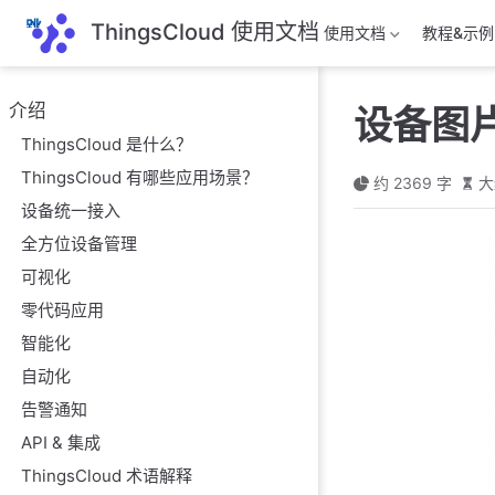
跳
ThingsCloud 使用文档
使用文档
教程&示例
至
主
要
介绍
设备图
內
ThingsCloud 是什么？
容
ThingsCloud 有哪些应用场景？
约 2369 字
大
设备统一接入
全方位设备管理
可视化
零代码应用
智能化
自动化
告警通知
API & 集成
ThingsCloud 术语解释