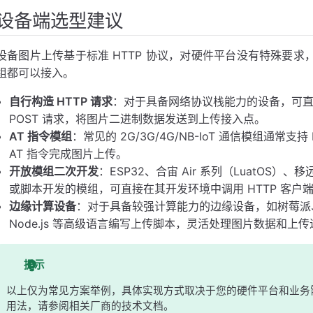
设备端选型建议
设备图片上传基于标准 HTTP 协议，对硬件平台没有特殊要求，理
组都可以接入。
自行构造 HTTP 请求
：对于具备网络协议栈能力的设备，可直接在
POST 请求，将图片二进制数据发送到上传接入点。
AT 指令模组
：常见的 2G/3G/4G/NB-IoT 通信模组通常支
AT 指令完成图片上传。
开放模组二次开发
：ESP32、合宙 Air 系列（LuatOS）、移远 
或脚本开发的模组，可直接在其开发环境中调用 HTTP 客
边缘计算设备
：对于具备较强计算能力的边缘设备，如树莓派、Jets
Node.js 等高级语言编写上传脚本，灵活处理图片数据和上
提示
以上仅为常见方案举例，具体实现方式取决于您的硬件平台和业务需求。关
用法，请参阅相关厂商的技术文档。