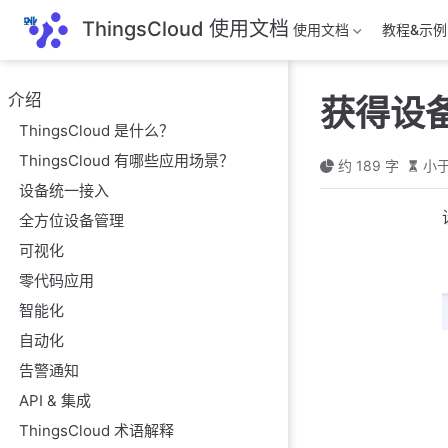
跳
ThingsCloud 使用文档
使用文档
教程&示例
至
主
要
介绍
获得设
內
ThingsCloud 是什么？
容
ThingsCloud 有哪些应用场景？
约 189 字
小于
设备统一接入
全方位设备管理
可视化
零代码应用
智能化
自动化
告警通知
API & 集成
ThingsCloud 术语解释