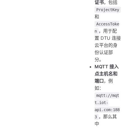
证书
，包括
ProjectKey
和
AccessToke
，用于配
n
置 DTU 连接
云平台的身
份认证部
分。
MQTT 接入
点主机名和
端口
，例
如：
mqtt://mqt
t.iot-
api.com:188
，那么其
3
中