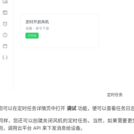
定时任务
您可以在定时任务详情页中打开
调试
功能，便可以查看任务日
同样，您还可以创建关闭风机的定时任务。当然，如果需要更
则，调用云平台 API 来下发消息给设备。