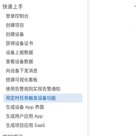
快速上手
登录控制台
创建项目
创建设备
获得设备证书
设备上报数据
查看设备数据
向设备下发消息
搭建可视化看板
使用告警规则实现告警通知
用定时任务触发设备功能
生成设备 App 界面
生成用户应用 App
生成项目应用 SaaS