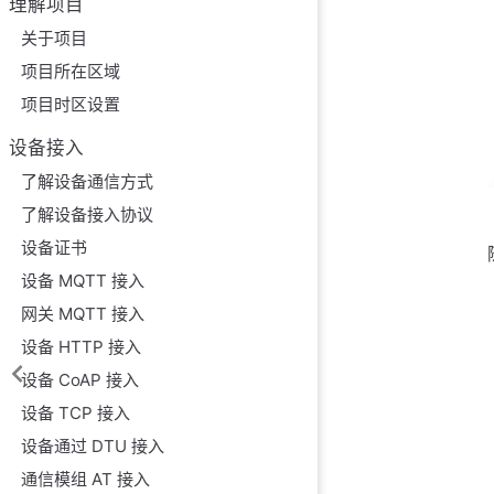
理解项目
关于项目
项目所在区域
项目时区设置
设备接入
了解设备通信方式
了解设备接入协议
设备证书
设备 MQTT 接入
网关 MQTT 接入
设备 HTTP 接入
设备 CoAP 接入
设备 TCP 接入
设备通过 DTU 接入
通信模组 AT 接入