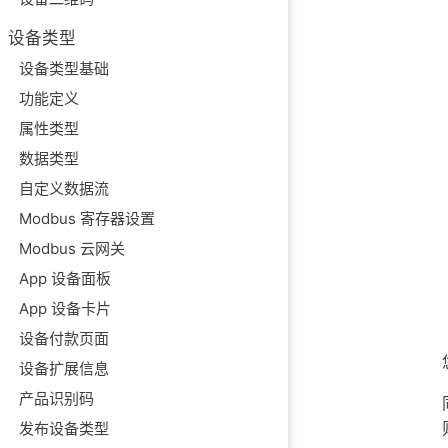
设备类型
设备类型基础
功能定义
属性类型
数据类型
自定义数据流
Modbus 寄存器设置
Modbus 云网关
App 设备面板
App 设备卡片
设备付款页面
设备扩展信息
产品识别码
发布设备类型