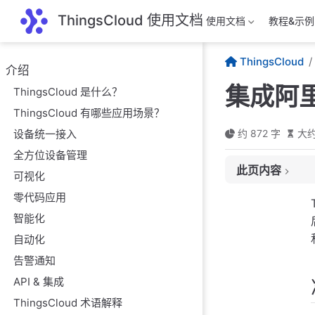
跳至主要內容
ThingsCloud 使用文档
使用文档
教程&示例
ThingsCloud
介绍
集成阿里
ThingsCloud 是什么？
ThingsCloud 有哪些应用场景？
设备统一接入
约 872 字
大约
全方位设备管理
此页内容
可视化
准备工作
零代码应用
注册阿里云账号
智能化
自动化
创建 Bucket
告警通知
设置 Bucket 
API & 集成
设置阿里云访问 Ac
ThingsCloud 术语解释
填写 ThingsCl