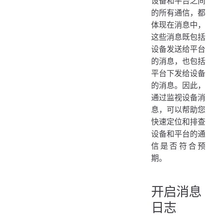
设备和平台之间
的所有通信，都
体现在消息中，
这些消息既包括
设备发送给平台
的消息，也包括
平台下发给设备
的消息。因此，
通过监视设备消
息，可以帮助您
快速定位和排查
设备和平台的通
信是否符合预
期。
开启消息
日志