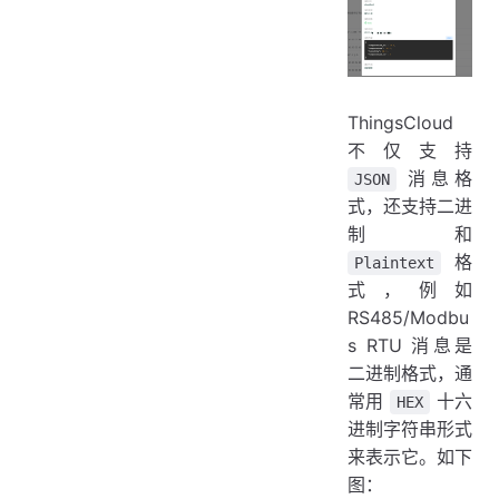
ThingsCloud
不仅支持
消息格
JSON
式，还支持二进
制和
格
Plaintext
式，例如
RS485/Modbu
s RTU 消息是
二进制格式，通
常用
十六
HEX
进制字符串形式
来表示它。如下
图：