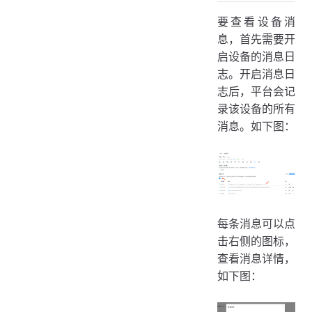
要查看设备消
息，首先需要开
启设备的消息日
志。开启消息日
志后，平台会记
录该设备的所有
消息。如下图：
每条消息可以点
击右侧的图标，
查看消息详情，
如下图：