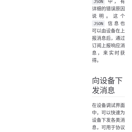
中，有
JSON
详细的错误原因
说明。这个
信息也
JSON
可以由设备在上
报消息后，通过
订阅上报响应消
息，来实时获
得。
向设备下
发消息
在设备调试界面
中，可以快速为
设备下发各类消
息，可用于协议