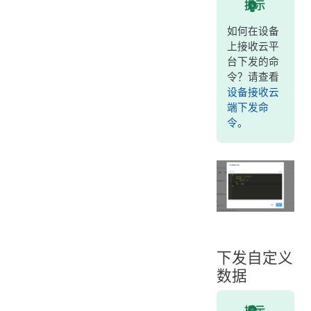
提示
如何在设备
上接收云平
台下发的命
令？请查看
设备接收云
端下发命
令
。
下发自定义
数据
提示