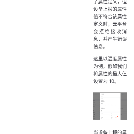
了属性定义，但
设备上报的属性
值不符合该属性
定义时，云平台
会拒绝接收消
息，并产生错误
信息。
这里以温度属性
为例，假如我们
将属性的最大值
设置为 10。
当设备上报的属