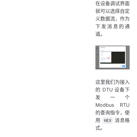
在设备调试界面
就可以选择自定
义数据流，作为
下发消息的通
道。
这里我们为接入
的 DTU 设备下
发一个
Modbus RTU
的查询指令，使
用
消息格
HEX
式。