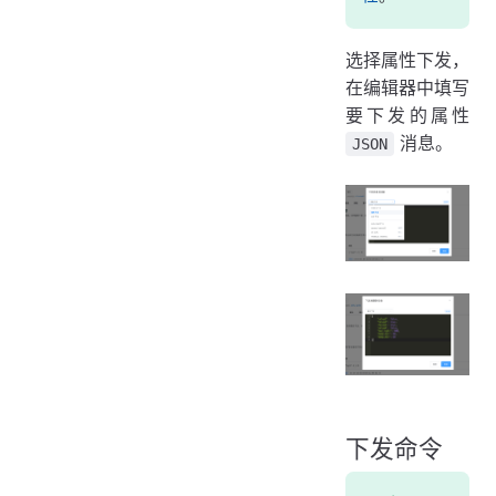
选择属性下发，
在编辑器中填写
要下发的属性
消息。
JSON
下发命令