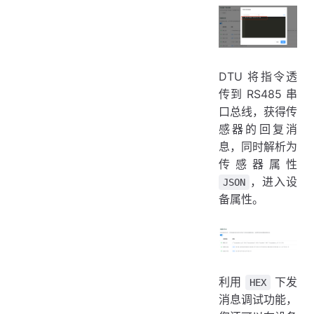
DTU 将指令透
传到 RS485 串
口总线，获得传
感器的回复消
息，同时解析为
传感器属性
，进入设
JSON
备属性。
利用
下发
HEX
消息调试功能，