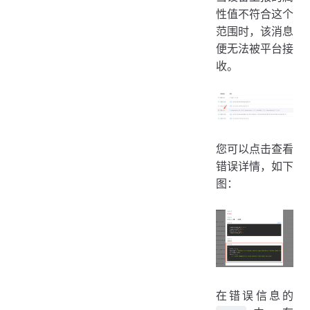
性值不符合这个
范围时，该消息
便无法被平台接
收。
您可以点击查看
错误详情，如下
图：
在错误信息的