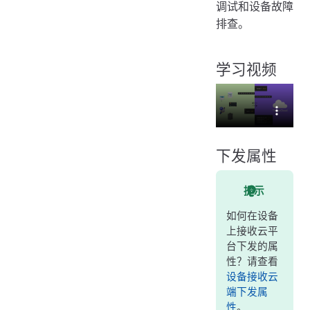
调试和设备故障
排查。
学习视频
下发属性
提示
如何在设备
上接收云平
台下发的属
性？请查看
设备接收云
端下发属
性
。