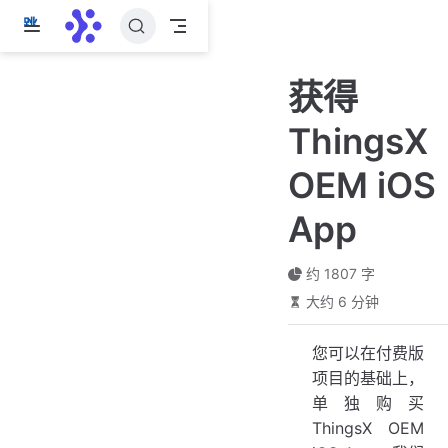
跳
至
主
获得
要
內
ThingsX
容
OEM iOS
App
约 1807 字
大约 6 分钟
您可以在付费版
项目的基础上，
单独购买
ThingsX OEM