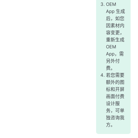
OEM
App 生成
后，如您
因素材内
容变更，
重新生成
OEM
App，需
另外付
费。
若您需要
额外的图
标和开屏
画面付费
设计服
务，可单
独咨询我
方。