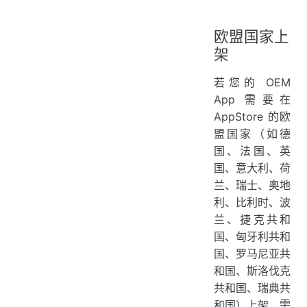
欧盟国家上
架
若您的 OEM
App 需要在
AppStore 的欧
盟国家（如德
国、法国、英
国、意大利、荷
兰、瑞士、奥地
利、比利时、波
兰、捷克共和
国、匈牙利共和
国、罗马尼亚共
和国、斯洛伐克
共和国、瑞典共
和国）上架，需