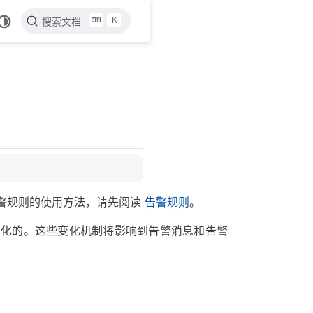
K
搜索文档
警规则的使用方法，请先阅读
告警规则
。
变化的。这些变化机制将影响到告警消息和告警