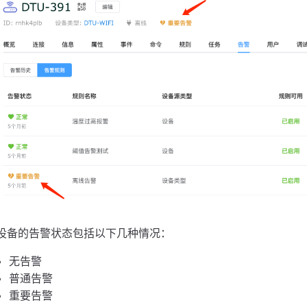
设备的告警状态包括以下几种情况：
无告警
普通告警
重要告警