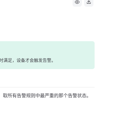
时满足，设备才会触发告警。
，取所有告警规则中最严重的那个告警状态。