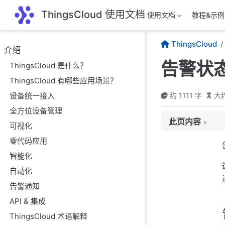
跳至主要內容
ThingsCloud 使用文档
使用文档
教程&示例
ThingsCloud
介绍
告警状
ThingsCloud 是什么？
ThingsCloud 有哪些应用场景？
设备统一接入
约 1111 字
大约
全方位设备管理
此页内容
可视化
告警规则的告警状
零代码应用
示例（普通方式
智能化
自动化
示例（设置重复
告警通知
示例（设置持续
API & 集成
设备的告警状态
ThingsCloud 术语解释