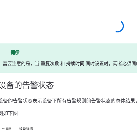
提示
需要注意的是，当
重复次数
和
持续时间
同时设置时，两者必须同
设备的告警状态
设备的告警状态表示设备下所有告警规则的告警状态的总体结果
例如下图：