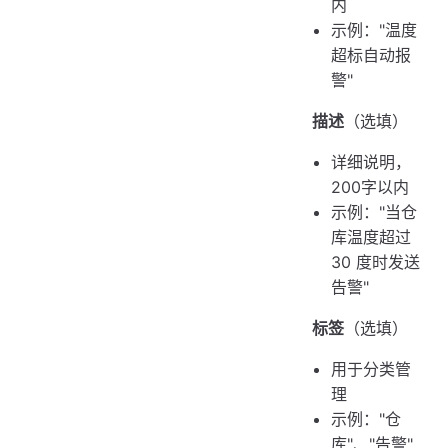
内
示例："温度
超标自动报
警"
描述
（选填）
详细说明，
200字以内
示例："当仓
库温度超过
30 度时发送
告警"
标签
（选填）
用于分类管
理
示例："仓
库"、"告警"