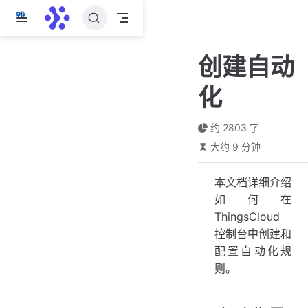
跳
至
主
创建自动
要
內
化
容
约 2803 字
大约 9 分钟
本文档详细介绍
如何在
ThingsCloud
控制台中创建和
配置自动化规
则。