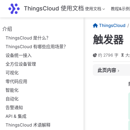
跳至主要內容
ThingsCloud 使用文档
使用文档
教程&示例
ThingsCloud
介绍
触发器
ThingsCloud 是什么？
ThingsCloud 有哪些应用场景？
设备统一接入
约 2796 字
大
全方位设备管理
此页内容
可视化
触发器类型
零代码应用
手动触发
智能化
自动化
配置说明
告警通知
适用场景
API & 集成
使用方式
ThingsCloud 术语解释
定时触发