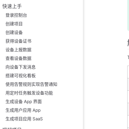
快速上手
配置说明
登录控制台
配置示例
创建项目
绝对时间
创建设备
配置说明
获得设备证书
配置示例
设备上报数据
适用场景
查看设备数据
间隔触发
向设备下发消息
配置说明
搭建可视化看板
配置示例
使用告警规则实现告警通知
适用场景
用定时任务触发设备功能
日出日落
生成设备 App 界面
配置说明
生成用户应用 App
配置示例
生成项目应用 SaaS
关于位置设置