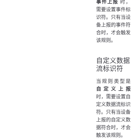
事件上报
时，
需要设置事件标
识符。只有当设
备上报的事件符
合时，才会触发
该规则。
自定义数据
流标识符
当规则类型是
自定义上报
时，需要设置自
定义数据流标识
符。只有当设备
上报的自定义数
据符合时，才会
触发该规则。