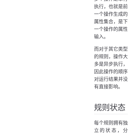
执行，也就是前
一个操作生成的
属性集合，是下
一个操作的属性
输入。
而对于其它类型
的规则，操作大
多是异步执行，
因此操作的顺序
对运行结果并没
有直接影响。
规则状态
每个规则拥有独
立的状态，分