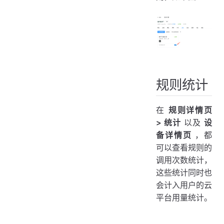
规则统计
在
规则详情页
> 统计
以及
设
备详情页
，都
可以查看规则的
调用次数统计，
这些统计同时也
会计入用户的云
平台用量统计。