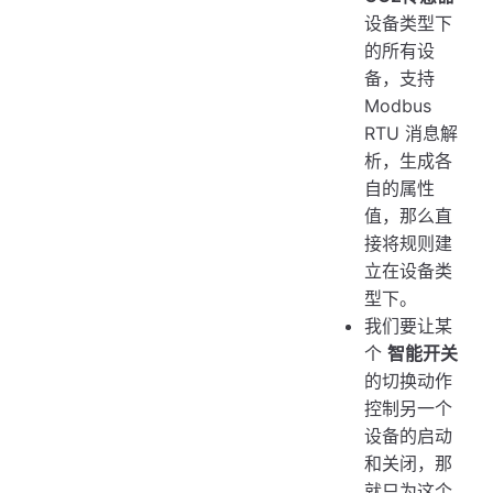
设备类型下
的所有设
备，支持
Modbus
RTU 消息解
析，生成各
自的属性
值，那么直
接将规则建
立在设备类
型下。
我们要让某
个
智能开关
的切换动作
控制另一个
设备的启动
和关闭，那
就只为这个