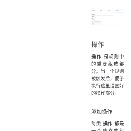
操作
操作
是规则中
的重要组成部
分。当一个规则
被触发后，便于
执行这里设置好
的操作部分。
添加操作
每类
操作
都是
一个独立的组