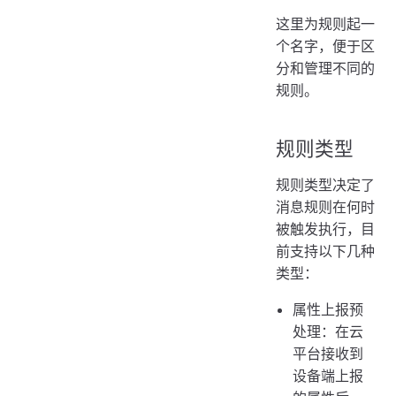
这里为规则起一
个名字，便于区
分和管理不同的
规则。
规则类型
规则类型决定了
消息规则在何时
被触发执行，目
前支持以下几种
类型：
属性上报预
处理：在云
平台接收到
设备端上报