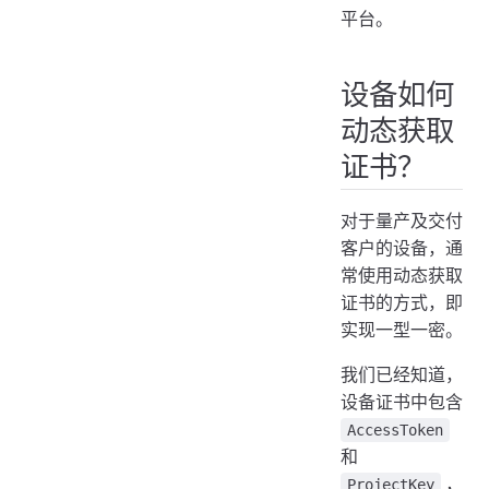
平台。
设备如何
动态获取
证书？
对于量产及交付
客户的设备，通
常使用动态获取
证书的方式，即
实现一型一密。
我们已经知道，
设备证书中包含
AccessToken
和
，
ProjectKey