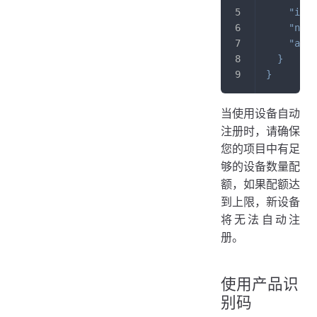
"id"
:
"name
"acce
}
}
当使用设备自动
注册时，请确保
您的项目中有足
够的设备数量配
额，如果配额达
到上限，新设备
将无法自动注
册。
使用产品识
别码