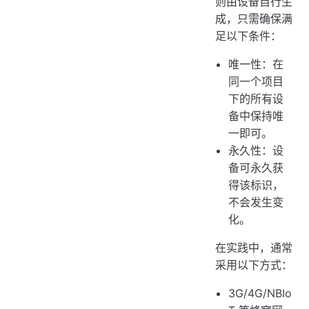
则由设备自行生
成，只需确保满
足以下条件：
唯一性：在
同一个项目
下的所有设
备中保持唯
一即可。
永久性：设
备可永久获
得该标识，
不会发生变
化。
在实践中，通常
采用以下方式：
3G/4G/NBIo