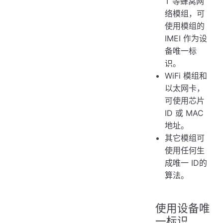
T 等蜂窝网
络模组，可
使用模组的
IMEI 作为设
备唯一标
识。
WiFi 模组和
以太网卡，
可使用芯片
ID 或 MAC
地址。
其它模组可
使用任何生
成唯一 ID的
算法。
使用设备唯
一标识