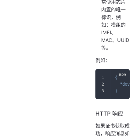
常使用芯片
内置的唯一
标识，例
如：模组的
IMEI、
MAC、UUID
等。
例如：
{
"device
}
HTTP 响应
如果证书获取成
功，响应消息如