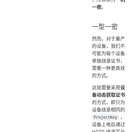
一密
。
一型一密
然而，对于量产
的设备，我们不
可能为每个设备
单独烧录证书，
需要一种更高效
的方式。
这就需要采用
设
备动态获取证书
的方式，即只为
设备烧录相同的
，
ProjectKey
设备上电后通过
HTTP 请求平台