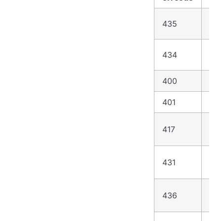
未
435
pr
未
434
de
400
项
401
设
设
417
在
设
431
失
产
436
存