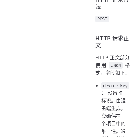
法
POST
HTTP 请求正
文
HTTP 正文部分
使用
格
JSON
式，字段如下：
device_key
： 设备唯一
标识。由设
备端生成，
应确保在一
个项目中的
唯一性。通