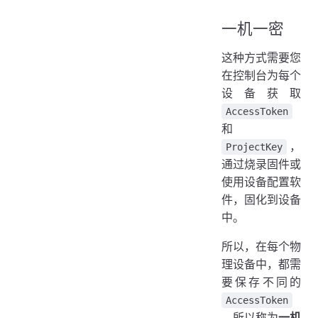
一机一密
这种方式需要您
在控制台为每个
设备获取
AccessToken
和
，
ProjectKey
通过烧录固件或
使用设备配置软
件，固化到设备
中。
所以，在每个物
理设备中，都需
要保存不同的
AccessToken
，所以称为
一机