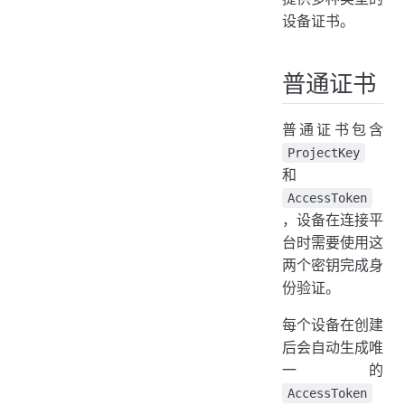
设备证书。
普通证书
普通证书包含
ProjectKey
和
AccessToken
，设备在连接平
台时需要使用这
两个密钥完成身
份验证。
每个设备在创建
后会自动生成唯
一的
AccessToken