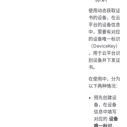
使用动态获取证
书的设备，在云
平台的设备信息
中，需要有对应
的设备唯一标识
（DeviceKey）
，用于云平台识
别设备并下发证
书。
在使用中，分为
以下两种情况：
预先创建设
备，在设备
信息中填写
对应的
设备
唯一标识
，