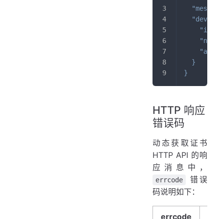
"messag
"device
"id"
:
"name
"acce
}
}
HTTP 响应
错误码
动态获取证书
HTTP API 的响
应消息中，
错误
errcode
码说明如下：
errcode