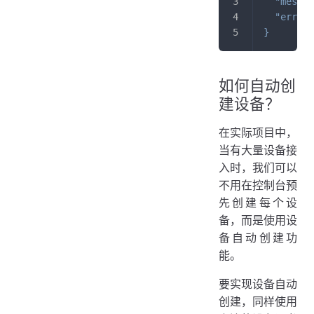
"messag
"errcod
}
如何自动创
建设备？
在实际项目中，
当有大量设备接
入时，我们可以
不用在控制台预
先创建每个设
备，而是使用设
备自动创建功
能。
要实现设备自动
创建，同样使用