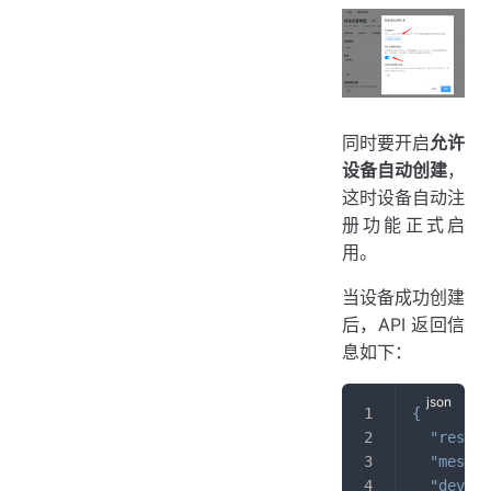
同时要开启
允许
设备自动创建
，
这时设备自动注
册功能正式启
用。
当设备成功创建
后，API 返回信
息如下：
{
"result
"messag
"device