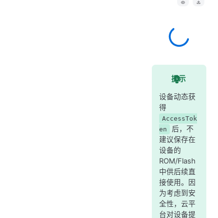
提示
设备动态获
得
AccessTok
后，不
en
建议保存在
设备的
ROM/Flash
中供后续直
接使用。因
为考虑到安
全性，云平
台对设备提