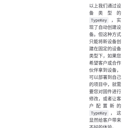
以上我们通过设
备类型的
，实
TypeKey
现了自动创建设
备。但这种方式
只能将新设备创
建在固定的设备
类型下，如果您
希望客户或合作
伙伴拿到设备，
可以部署到自己
的项目中，就需
要您对固件进行
修改，或者让客
户配置新的
，这
TypeKey
显然给客户带来
不好的体验。