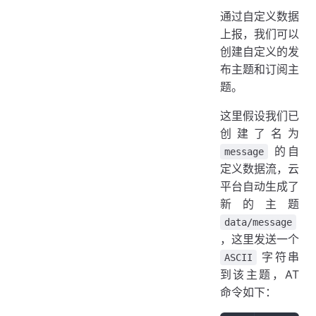
通过自定义数据
上报，我们可以
创建自定义的发
布主题和订阅主
题。
这里假设我们已
创建了名为
的自
message
定义数据流，云
平台自动生成了
新的主题
data/message
，这里发送一个
字符串
ASCII
到该主题，AT
命令如下：