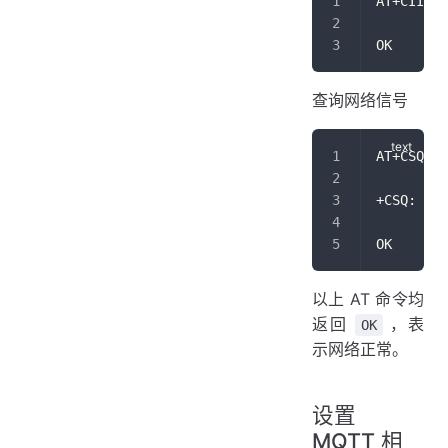
AT+CIICR
OK
查询网络信号
AT+CSQ
+CSQ: 29,
OK
以上 AT 命令均
返回
，表
OK
示网络正常。
设置
MQTT 相