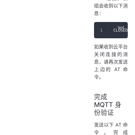
组会收到以下消
息：
CLOSED
如果收到云平台
关闭连接的消
息，请再次发送
上边的 AT 命
令。
完成
MQTT 身
份验证
发送以下 AT 命
令，完成