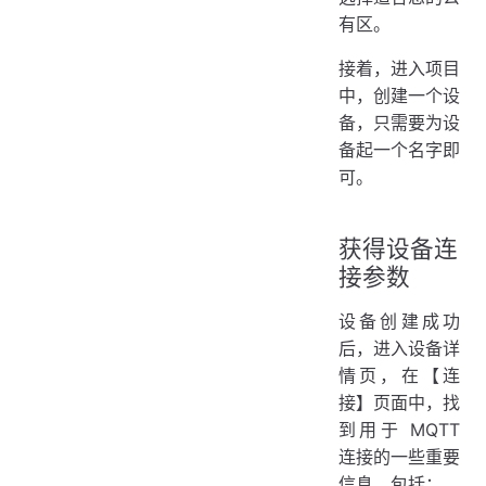
有区。
接着，进入项目
中，创建一个设
备，只需要为设
备起一个名字即
可。
获得设备连
接参数
设备创建成功
后，进入设备详
情页，在【连
接】页面中，找
到用于 MQTT
连接的一些重要
信息，包括：