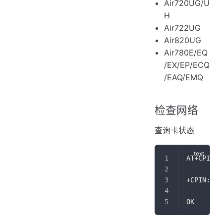
Air720UG/U
H
Air722UG
Air820UG
Air780E/EQ
/EX/EP/ECQ
/EAQ/EMQ
检查网络
查询卡状态
AT+CPIN?
+CPIN: RE
OK