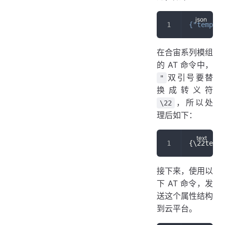
{
"tempera
在合宙系列模组
的 AT 命令中，
双引号要替
"
换成转义符
，所以处
\22
理后如下：
{\22tempe
接下来，使用以
下 AT 命令，发
送这个属性结构
到云平台。