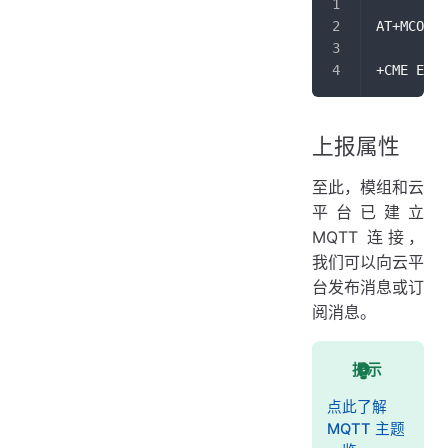
AT+MCONNE
+CME ERRO
上报属性
至此，模组和云
平台已建立
MQTT 连接，
我们可以向云平
台发布消息或订
阅消息。
提示
点此了解
MQTT 主题