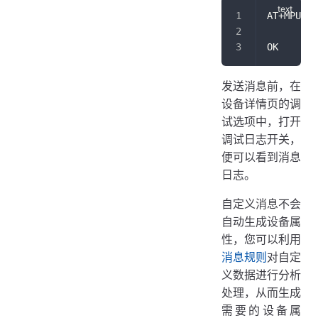
AT+MPUB=d
OK
发送消息前，在
设备详情页的调
试选项中，打开
调试日志开关，
便可以看到消息
日志。
自定义消息不会
自动生成设备属
性，您可以利用
消息规则
对自定
义数据进行分析
处理，从而生成
需要的设备属