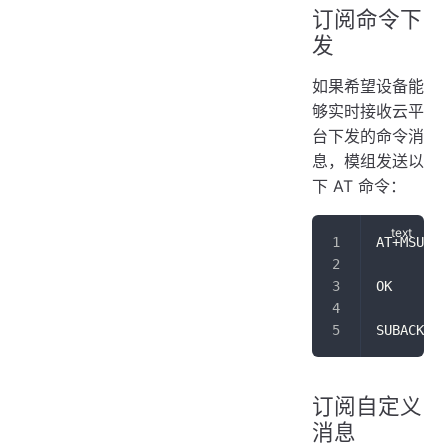
订阅命令下
发
如果希望设备能
够实时接收云平
台下发的命令消
息，模组发送以
下 AT 命令：
AT+MSUB=c
OK
SUBACK
订阅自定义
消息