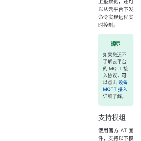
上报数据，还可
以从云平台下发
命令实现远程实
时控制。
提示
如果您还不
了解云平台
的 MQTT 接
入协议，可
以点击
设备
MQTT 接入
详细了解。
支持模组
使用官方 AT 固
件，支持以下模