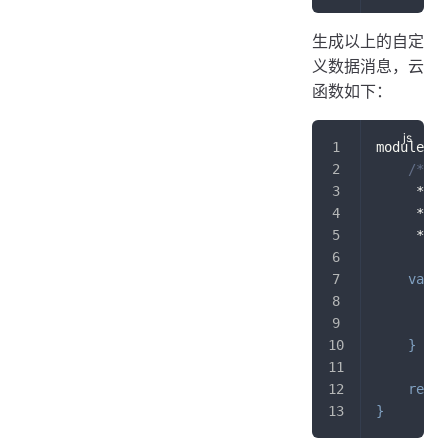
生成以上的自定
义数据消息，云
函数如下：
module
.
ex
/**
     *
     *
     */
var
 d
"
"
}
retur
}