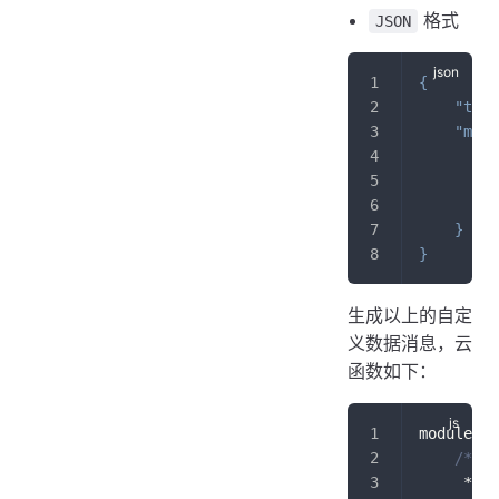
格式
JSON
{
"type
"msg"
"
"
"
}
}
生成以上的自定
义数据消息，云
函数如下：
module
.
ex
/**
     *