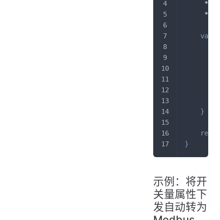
     *
     */
var
 d
"
"
}
}
retur
}
示例：将开
关量属性下
发自动转为
Modbus