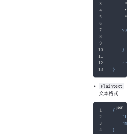
     *
     *
     */
var
 d
"
"
}
retur
}
Plaintext
文本格式
{
"type
"msg"
}