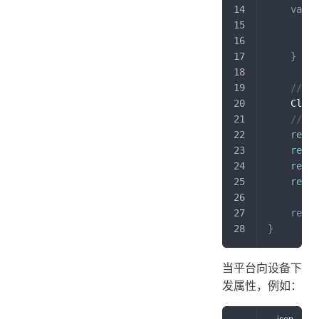
var
 d
t
m
}
// 
    Cloud
// 
relay
relay
relay
relay
retur
}
当平台向设备下
发属性，例如：