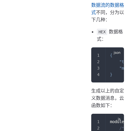
数据流的数据格
式
不同，分为以
下几种：
数据格
HEX
式：
{
"type
"msg"
}
生成以上的自定
义数据消息，云
函数如下：
module
.
ex
/**