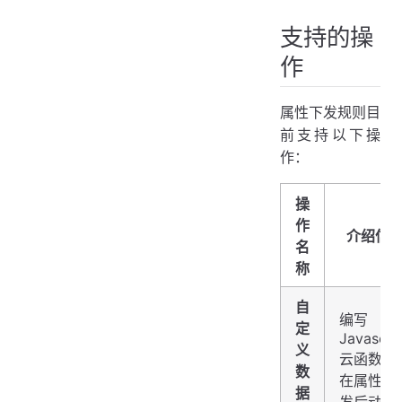
支持的操
作
属性下发规则目
前支持以下操
作：
操
作
介绍信
名
称
自
编写
定
Javascri
义
云函数，
数
在属性下
据