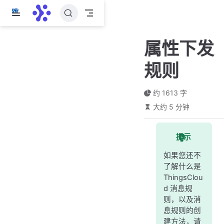
跳
至
主
属性下发
要
內
规则
容
约 1613 字
大约 5 分钟
提示
如果您还不
了解什么是
ThingsClou
d 消息规
则，以及消
息规则的创
建方法，请