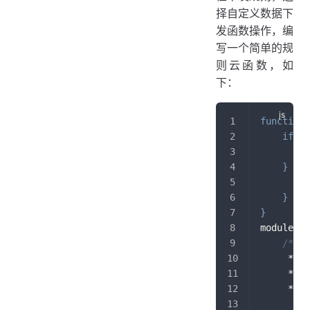
择自定义数据下
发函数操作，编
写一个简单的规
则云函数，如
下：
function
if
(
b
        d
}
els
        d
}
}
module
.
ex
/**
     *
     *
     */