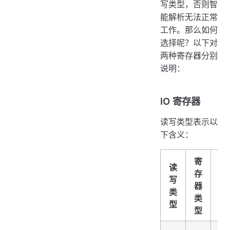
写类型，否则智
能解析无法正常
工作。那么如何
选择呢？以下对
两种寄存器分别
说明：
IO 寄存器
读写类型表示以
下含义：
寄
读
读
存
取
写
器
功
类
类
能
型
型
码