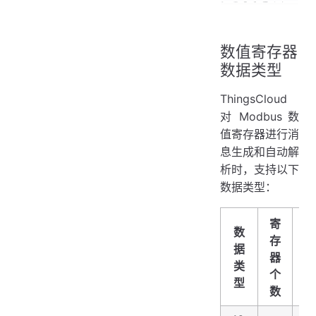
数值寄存器
数据类型
ThingsCloud
对 Modbus 数
值寄存器进行消
息生成和自动解
析时，支持以下
数据类型：
寄
数
存
字
据
器
节
类
个
数
型
数