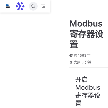
跳
至
主
Modbus
要
內
寄存器设
容
置
约 1563 字
大约 5 分钟
开启
Modbus
寄存器设
置