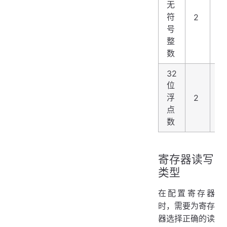
无
符
2
4
号
整
数
32
位
浮
2
4
点
数
寄存器读写
类型
在配置寄存器
时，需要为寄存
器选择正确的读