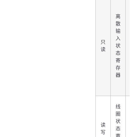
离
散
输
入
只
02
状
读
态
寄
存
器
线
圈
状
读
01
态
写
寄