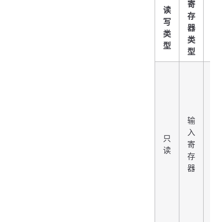
寄
读
读
存
取
写
器
功
类
类
能
型
型
码
输
入
只
04
寄
读
存
器