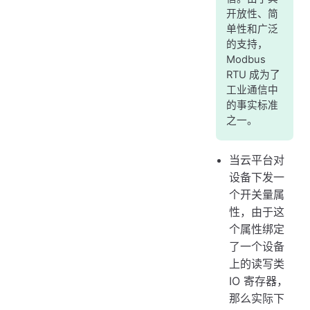
开放性、简
单性和广泛
的支持，
Modbus
RTU 成为了
工业通信中
的事实标准
之一。
当云平台对
设备下发一
个开关量属
性，由于这
个属性绑定
了一个设备
上的读写类
IO 寄存器，
那么实际下