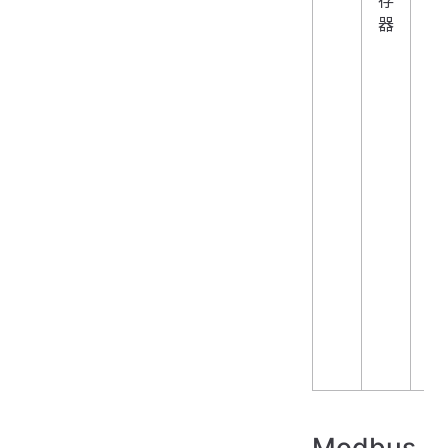
器
Modbus