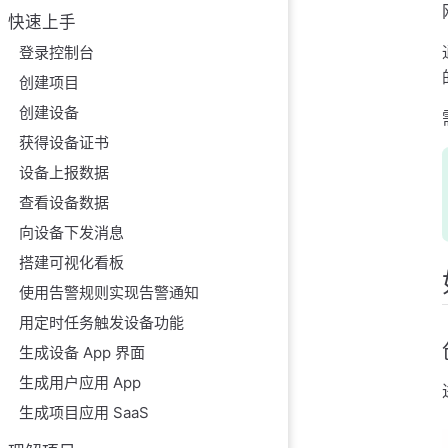
快速上手
电信天翼物联网平台
登录控制台
华为云物联网平台对接
创建项目
创建设备
获得设备证书
设备上报数据
查看设备数据
向设备下发消息
搭建可视化看板
使用告警规则实现告警通知
用定时任务触发设备功能
生成设备 App 界面
生成用户应用 App
生成项目应用 SaaS