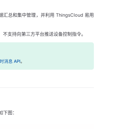
集中管理，并利用 ThingsCloud 易用
，不支持向第三方平台推送设备控制指令。
时消息 API
。
如下图：