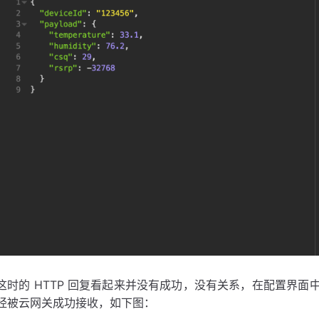
这时的 HTTP 回复看起来并没有成功，没有关系，在配置界
经被云网关成功接收，如下图：