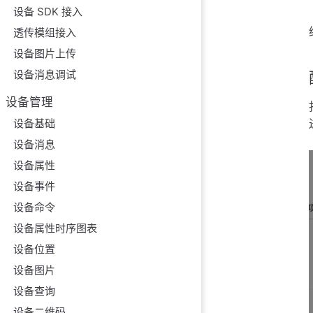
设备 SDK 接入
透传模组接入
设备图片上传
设备消息调试
设备管理
设备基础
设备消息
设备属性
设备事件
设备命令
设备属性时序图表
设备位置
设备图片
设备查询
设备二维码