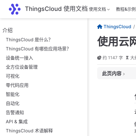
跳至主要內容
ThingsCloud 使用文档
使用文档
教程&示例
ThingsCloud
介绍
使用云
ThingsCloud 是什么？
ThingsCloud 有哪些应用场景？
设备统一接入
约 1147 字
大
全方位设备管理
此页内容
可视化
什么是云网关？
零代码应用
如何使用云网关？
智能化
自动化
创建云网关
告警通知
配置云网关
API & 集成
自动创建新设备
ThingsCloud 术语解释
云网关对接示例