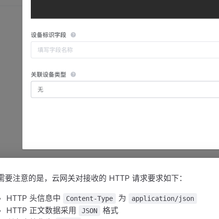
需要注意的是，云网关对接收的 HTTP 请求要求如下：
HTTP 头信息中
为
Content-Type
application/json
HTTP 正文数据采用
格式
JSON