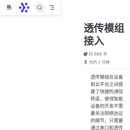
跳
至
主
透传模组
要
內
接入
容
约 668 字
大约 2 分钟
透传模组在设备
和云平台之间搭
建了快捷的通信
桥梁，使得智能
设备的开发不需
要关注网络协议
的细节，只需要
通过串口和透传