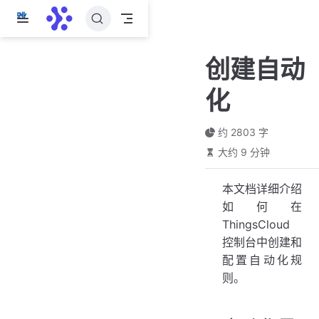
跳
至
主
创建自动
要
內
化
容
约 2803 字
大约 9 分钟
本文档详细介绍
如何在
ThingsCloud
控制台中创建和
配置自动化规
则。