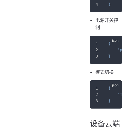
}
电源开关控
制
{
"powe
}
模式切换
{
"mode
}
设备云端