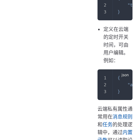
"temp
}
定义在云端
的定时开关
时间，可由
用户编辑。
例如：
{
"auto
}
云端私有属性通
常用在
消息规则
和
任务
的处理逻
辑中，通过
内置