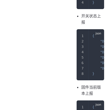
}
开关状态上
报
{
"DI1"
"DI2"
"DI3"
"DI4"
"DI5"
"DI6"
}
固件当前版
本上报
{