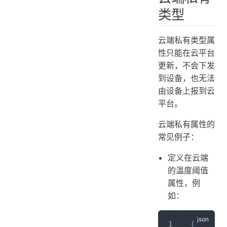
类型
云端私有类型属
性只能在云平台
更新，不会下发
到设备，也无法
由设备上报到云
平台。
云端私有属性的
常见例子：
定义在云端
的温度阈值
属性，例
如：
{