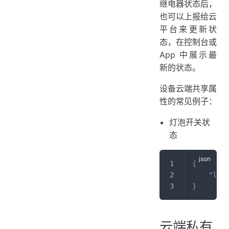
继电器状态后，
也可以上报给云
平台来更新状
态，在控制台或
App 中展示最
新的状态。
设备云端共享属
性的常见例子：
灯泡开关状
态
{
"ligh
}
云端私有