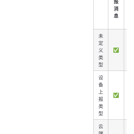
报
消
息
未
定
✅
义
类
型
设
备
上
✅
报
类
型
云
端