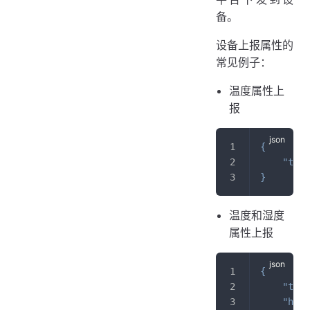
备。
设备上报属性的
常见例子：
温度属性上
报
{
"temp
}
温度和湿度
属性上报
{
"temp
"humi