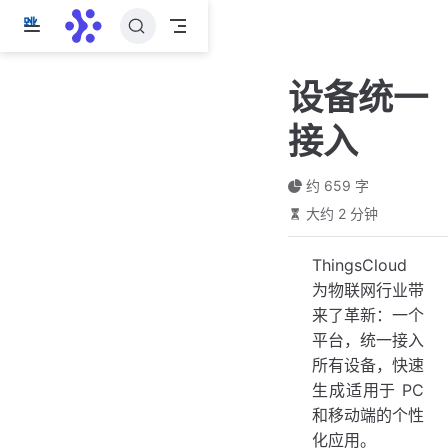
跳
至
主
设备统一
要
內
接入
容
约 659 字
大约 2 分钟
ThingsCloud
为物联网行业带
来了革新：一个
平台，统一接入
所有设备，快速
生成适用于 PC
和移动端的个性
化应用。