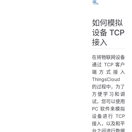
书
。
如何模拟
设备 TCP
接入
在将物联网设备
通过 TCP 客户
端方式接入
ThingsCloud
的过程中，为了
方便学习和调
试，您可以使用
PC 软件来模拟
设备进行 TCP
接入，以及和平
台之间进行数据