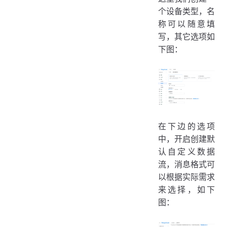
个设备类型，名
称可以随意填
写，其它选项如
下图：
在下边的选项
中，开启创建默
认自定义数据
流，消息格式可
以根据实际需求
来选择，如下
图：