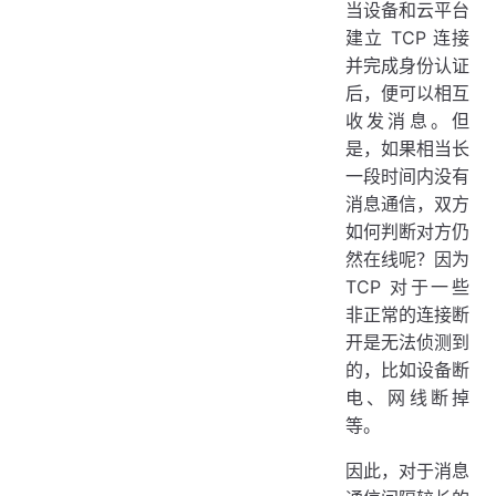
当设备和云平台
建立 TCP 连接
并完成身份认证
后，便可以相互
收发消息。但
是，如果相当长
一段时间内没有
消息通信，双方
如何判断对方仍
然在线呢？因为
TCP 对于一些
非正常的连接断
开是无法侦测到
的，比如设备断
电、网线断掉
等。
因此，对于消息