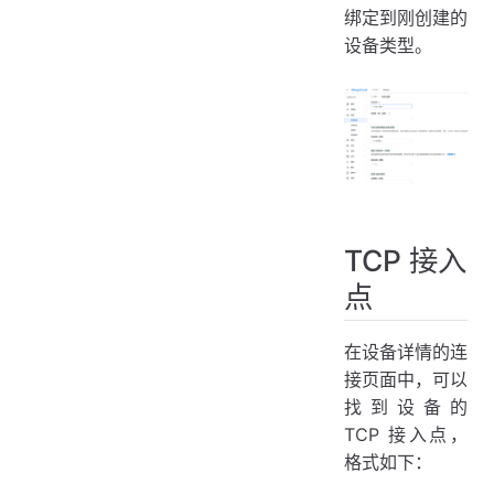
绑定到刚创建的
设备类型。
TCP 接入
点
在设备详情的连
接页面中，可以
找到设备的
TCP 接入点，
格式如下：