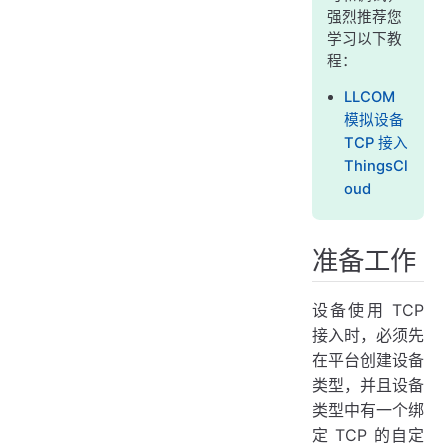
强烈推荐您
学习以下教
程：
LLCOM
模拟设备
TCP 接入
ThingsCl
oud
准备工作
设备使用 TCP
接入时，必须先
在平台创建设备
类型，并且设备
类型中有一个绑
定 TCP 的自定