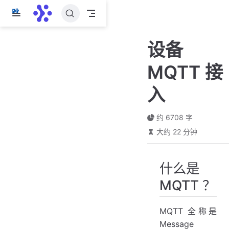
跳
至
主
设备
要
內
MQTT 接
容
入
约 6708 字
大约 22 分钟
什么是
MQTT ？
MQTT 全称是
Message