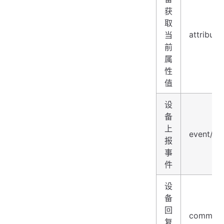
获
取
attribute
当
前
属
性
值
设
备
上
event/re
报
事
件
设
备
回
command
复