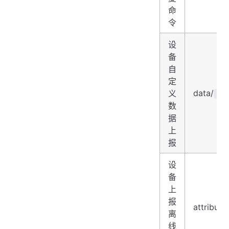
命
令
设
备
自
定
data/
义
<i
数
据
上
报
设
备
上
报
attribute
离
线