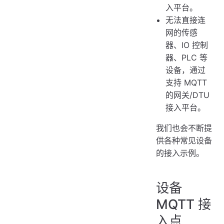
入平台。
无法直接连
网的传感
器、IO 控制
器、PLC 等
设备，通过
支持 MQTT
的网关/DTU
接入平台。
我们也会不断提
供各种常见设备
的接入示例。
设备
MQTT 接
入点