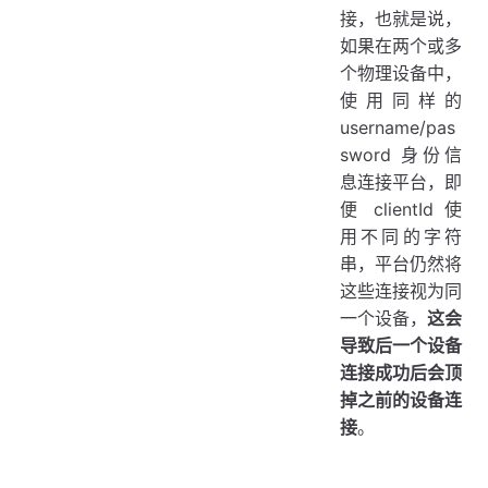
接，也就是说，
如果在两个或多
个物理设备中，
使用同样的
username/pas
sword 身份信
息连接平台，即
便 clientId 使
用不同的字符
串，平台仍然将
这些连接视为同
一个设备，
这会
导致后一个设备
连接成功后会顶
掉之前的设备连
接
。