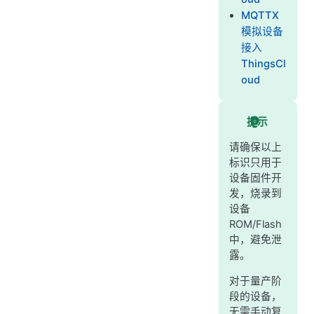
MQTTX
模拟设备
接入
ThingsCl
oud
提示
请确保以上
标识只用于
设备固件开
发，烧录到
设备
ROM/Flash
中，避免泄
露。
对于量产阶
段的设备，
无需手动复