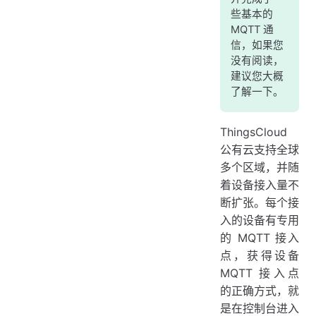
些基本的
MQTT 通
信，如果您
没有阅读，
建议您大概
了解一下。
ThingsCloud
公有云支持全球
多个区域，并随
着设备接入量不
断扩张。每个接
入的设备有专用
的 MQTT 接入
点，获得设备
MQTT 接入点
的正确方式，就
是在控制台进入