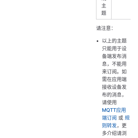
主
题
请注意：
以上的主题
只能用于设
备端发布消
息，不能用
来订阅。如
需在应用端
接收设备发
布的消息，
请使用
MQTT应用
端订阅
或
规
则转发
，更
多介绍请浏