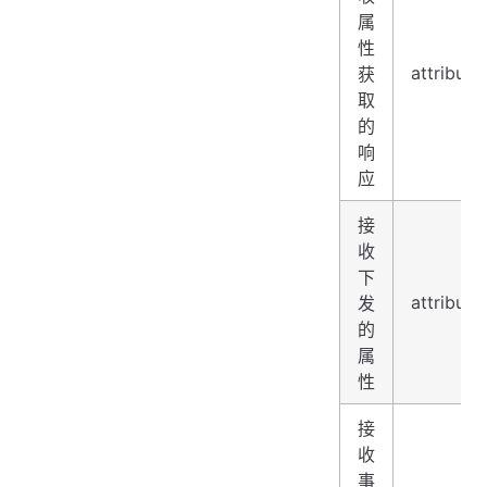
属
性
attribut
获
取
的
响
应
接
收
下
attribute
发
的
属
性
接
收
事