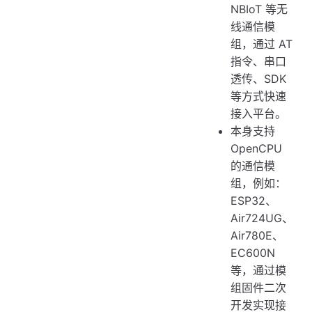
NBIoT 等无
线通信模
组，通过 AT
指令、串口
透传、SDK
等方式快速
接入平台。
本身支持
OpenCPU
的通信模
组，例如：
ESP32、
Air724UG、
Air780E、
EC600N
等，通过模
组固件二次
开发实现接