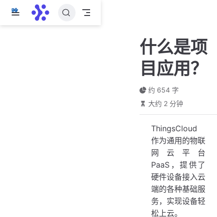
跳
至
主
什么是项
要
內
目应用？
容
约 654 字
大约 2 分钟
ThingsCloud
作为通用的物联
网云平台
PaaS，提供了
硬件设备接入云
端的各种基础服
务，实现设备轻
松上云。