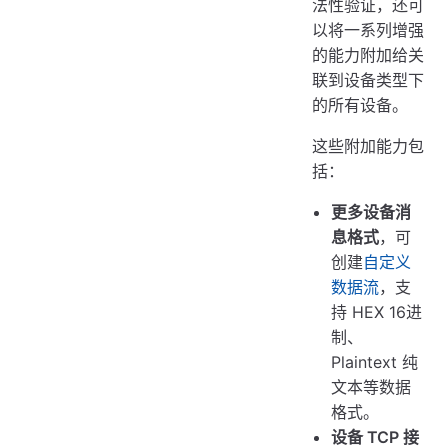
法性验证，还可
以将一系列增强
的能力附加给关
联到设备类型下
的所有设备。
这些附加能力包
括：
更多设备消
息格式
，可
创建
自定义
数据流
，支
持 HEX 16进
制、
Plaintext 纯
文本等数据
格式。
设备 TCP 接