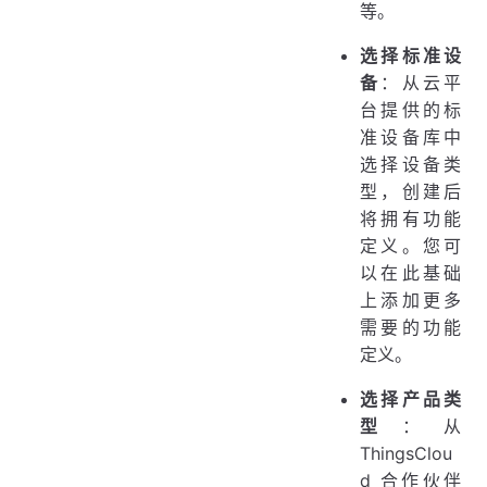
等。
选择标准设
备
：从云平
台提供的标
准设备库中
选择设备类
型，创建后
将拥有功能
定义。您可
以在此基础
上添加更多
需要的功能
定义。
选择产品类
型
：从
ThingsClou
d 合作伙伴