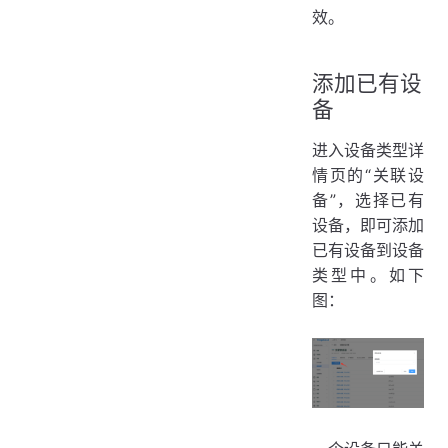
效。
添加已有设
备
进入设备类型详
情页的“关联设
备”，选择已有
设备，即可添加
已有设备到设备
类型中。如下
图：