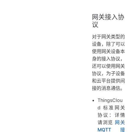
网关接入协
议
对于网关类型的
设备，除了可以
使用网关设备本
身的接入协议，
还可以使用网关
协议，为子设备
和云平台提供间
接的消息通信。
ThingsClou
d 标准网关
协议：详情
请浏览
网关
MQTT 接