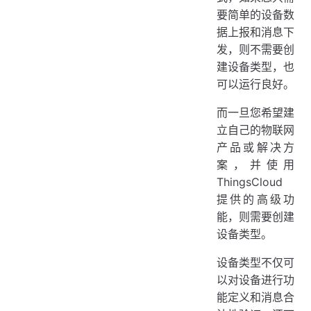
要简单的设备数
据上报和消息下
发，则不需要创
建设备类型，也
可以运行良好。
而一旦您希望建
立自己的物联网
产品或解决方
案，并使用
ThingsCloud
提供的高级功
能，则需要创建
设备类型。
设备类型不仅可
以对设备进行功
能定义和消息合